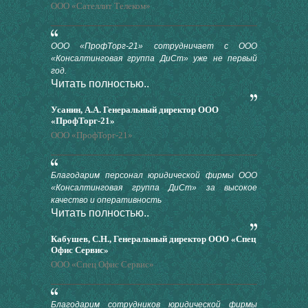
ООО «Сателлит Телеком»
ООО «ПрофТорг-21» сотрудничает с ООО
«Консалтинговая группа ДиСт» уже не первый
год.
Читать полностью..
Усанин, А.А. Генеральный директор ООО
«ПрофТорг-21»
ООО «ПрофТорг-21»
Благодарим персонал юридической фирмы ООО
«Консалтинговая группа ДиСт» за высокое
качество и оперативность
Читать полностью..
Кабушев, С.Н., Генеральный директор ООО «Спец
Офис Сервис»
ООО «Спец Офис Сервис»
Благодарим сотрудников юридической фирмы