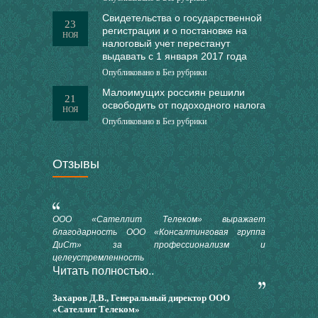
Свидетельства о государственной
23
регистрации и о постановке на
НОЯ
налоговый учет перестанут
выдавать с 1 января 2017 года
Опубликовано в
Без рубрики
Малоимущих россиян решили
21
освободить от подоходного налога
НОЯ
Опубликовано в
Без рубрики
Отзывы
ООО «Сателлит Телеком» выражает
благодарность ООО «Консалтинговая группа
ДиСт» за профессионализм и
целеустремленность
Читать полностью..
Захаров Д.В., Генеральный директор ООО
«Сателлит Телеком»