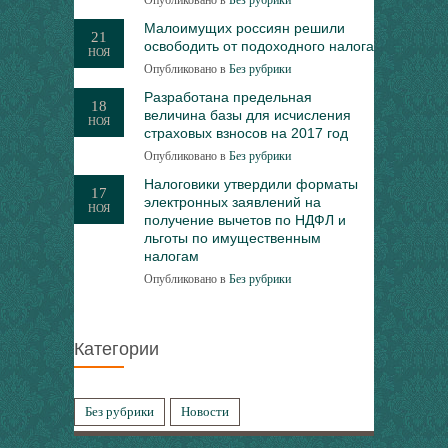
Опубликовано в
Без рубрики
Малоимущих россиян решили
21
освободить от подоходного налога
НОЯ
Опубликовано в
Без рубрики
Разработана предельная
18
величина базы для исчисления
НОЯ
страховых взносов на 2017 год
Опубликовано в
Без рубрики
Налоговики утвердили форматы
17
электронных заявлений на
НОЯ
получение вычетов по НДФЛ и
льготы по имущественным
налогам
Опубликовано в
Без рубрики
Категории
Без рубрики
Новости