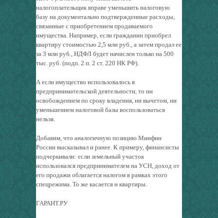
налогоплательщик вправе уменьшить налоговую
базу на документально подтвержденные расходы,
связанные с приобретением продаваемого
имущества. Например, если гражданин приобрел
квартиру стоимостью 2,5 млн руб., а затем продал ее
за 3 млн руб., НДФЛ будет начислен только на 500
тыс. руб. (подп. 2 п. 2 ст. 220 НК РФ).
А если имущество использовалось в
предпринимательской деятельности, то ни
освобождением по сроку владения, ни вычетом, ни
уменьшением налоговой базы воспользоваться
нельзя.
Добавим, что аналогичную позицию Минфин
России высказывал и ранее. К примеру, финансисты
подчеркивали: если земельный участок
использовался предпринимателем на УСН, доход от
его продажи облагается налогом в рамках этого
спецрежима. То же касается и квартиры.
ГАРАНТ.РУ